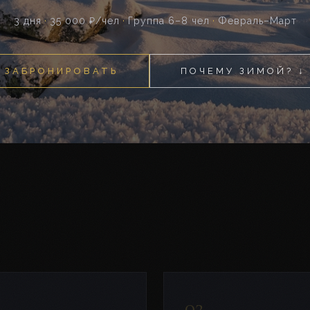
3 дня
·
35 000 ₽/чел
·
Группа 6–8 чел
·
Февраль–Март
ЗАБРОНИРОВАТЬ
ПОЧЕМУ ЗИМОЙ? ↓