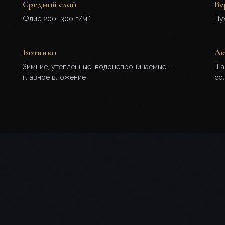
Средний слой
Ве
Флис 200–300 г/м²
Пу
Ботинки
Ак
Зимние, утеплённые, водонепроницаемые —
Шап
главное вложение
со