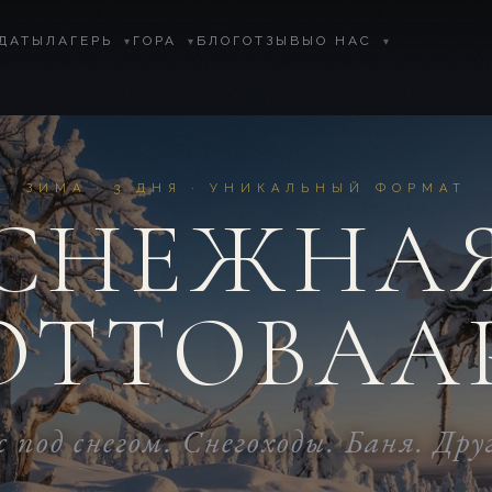
ДАТЫ
ЛАГЕРЬ
ГОРА
БЛОГ
ОТЗЫВЫ
О НАС
▾
▾
▾
ЗИМА · 3 ДНЯ · УНИКАЛЬНЫЙ ФОРМАТ
СНЕЖНА
ОТТОВАА
 под снегом. Снегоходы. Баня. Дру