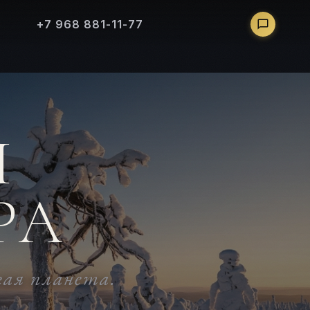
+7 968 881-11-77
Я
РА
гая планета.