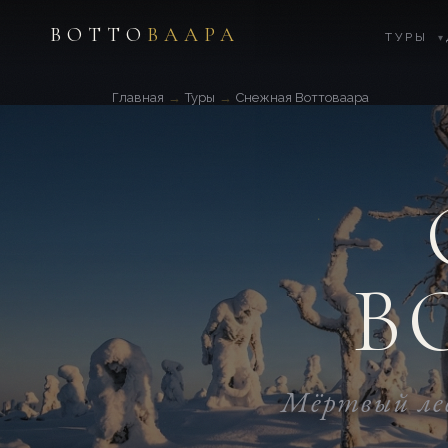
ВОТТО
ВААРА
ТУРЫ
▾
Главная
→
Туры
→
Снежная Воттоваара
В
Мёртвый лес