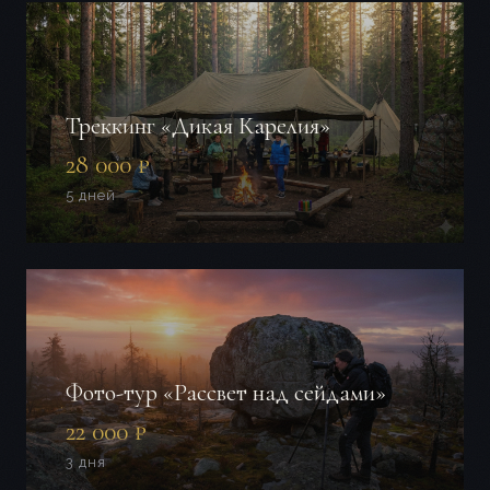
Треккинг «Дикая Карелия»
28 000 ₽
5 дней
Фото-тур «Рассвет над сейдами»
22 000 ₽
3 дня