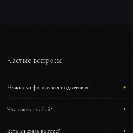
Частые вопросы
Нужна ли физическая подготовка?
Базовая — маршруты 5-6 часов, перепад высот 250м.
Что взять с собой?
Специальная спортивная подготовка не требуется.
Трекинговые ботинки, дождевик, тёплый слой,
Есть ли связь на горе?
спальник, коврик, фонарик. Полный чек-лист