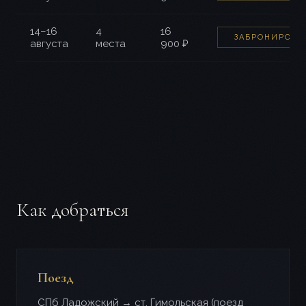
14–16
4
16
ЗАБРОНИРОВА
августа
места
900 ₽
Как добраться
Поезд
СПб Ладожский → ст. Гимольская (поезд