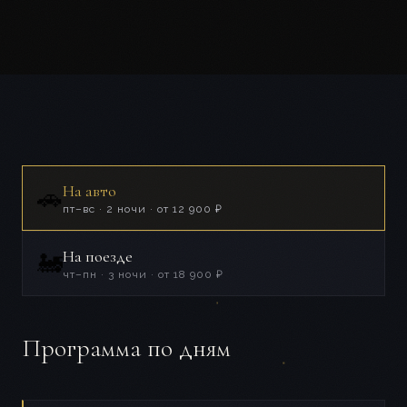
На авто
🚗
пт–вс · 2 ночи · от 12 900 ₽
На поезде
🚂
чт–пн · 3 ночи · от 18 900 ₽
Программа по дням