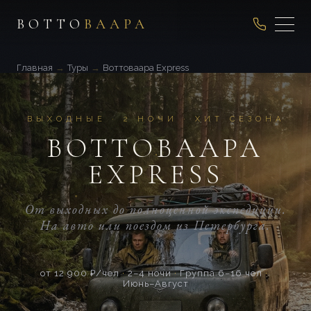
ВОТТО
ВААРА
Главная
→
Туры
→
Воттоваара Express
ВЫХОДНЫЕ · 2 НОЧИ · ХИТ СЕЗОНА
ВОТТОВААРА
EXPRESS
От выходных до полноценной экспедиции.
На авто или поездом из Петербурга.
от 12 900 ₽/чел
·
2–4 ночи
·
Группа 6–16 чел
·
Июнь–Август