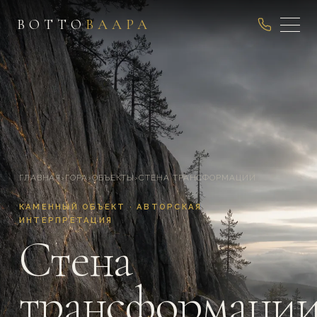
ВОТТО
ВААРА
ГЛАВНАЯ
›
ГОРА
›
ОБЪЕКТЫ
›
СТЕНА ТРАНСФОРМАЦИИ
КАМЕННЫЙ ОБЪЕКТ · АВТОРСКАЯ
ИНТЕРПРЕТАЦИЯ
Стена
трансформаци