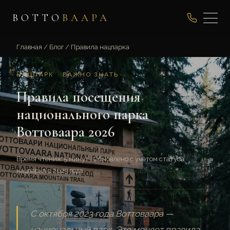
ВОТТО
ВААРА
Главная
/
Блог
/
Правила нацпарка
НАЦПАРК · ВАЖНО ЗНАТЬ
Правила посещения
национального парка
Воттоваара 2026
Время чтения: 5 минут · Обновлено с учётом статуса
нацпарка с 2023 года
С октября 2023 года Воттоваара —
национальный парк. Это меняет правила