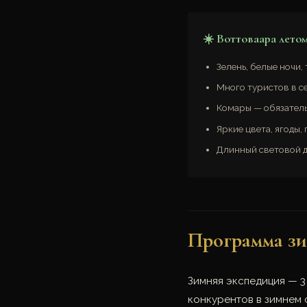
☀️ Воттоваара лето
Зелень, белые ночи, 
Много туристов в с
Комары — обязатель
Яркие цвета, ягоды,
Длинный световой д
Программа з
Зимняя экспедиция — 3
конкурентов в зимнем 