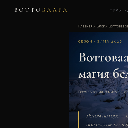
ВОТТО
ВААРА
ТУРЫ
▾
Главная
/
Блог
/
Воттоваар
СЕЗОН · ЗИМА 2026
Воттоваа
магия бе
Время чтения: 6 минут · Но
Летом на горе — с
под снегом выгляд