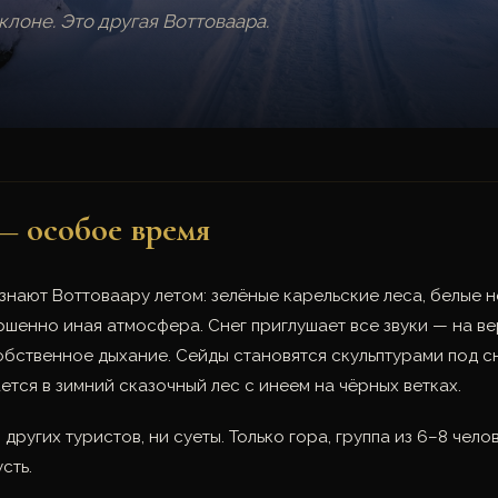
клоне. Это другая Воттоваара.
— особое время
знают Воттоваару летом: зелёные карельские леса, белые но
ршенно иная атмосфера. Снег приглушает все звуки — на ве
обственное дыхание. Сейды становятся скульптурами под 
тся в зимний сказочный лес с инеем на чёрных ветках.
 других туристов, ни суеты. Только гора, группа из 6–8 чело
сть.