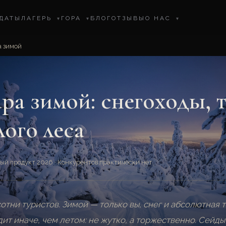
ДАТЫ
ЛАГЕРЬ
ГОРА
БЛОГ
ОТЗЫВЫ
О НАС
▾
▾
▾
а зимой
ра зимой: снегоходы, 
лого леса
вый продукт 2026 · Конкурентов практически нет
отни туристов. Зимой — только вы, снег и абсолютная
ит иначе, чем летом: не жутко, а торжественно. Сейды