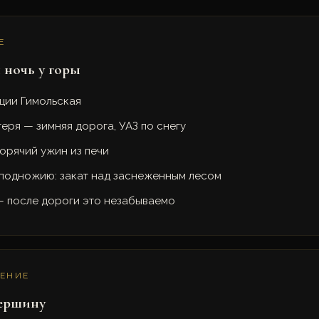
Е
 ночь у горы
ции Гимольская
еря — зимняя дорога, УАЗ по снегу
орячий ужин из печи
 подножию: закат над заснеженным лесом
— после дороги это незабываемо
ДЕНИЕ
вершину