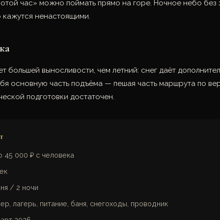
лотой час» можно поймать прямо на горе. Ночное небо без
то кажутся ненастоящими.
ка
т большей выносливости, чем летний: снег даёт дополните
бя основную часть подъёма — пешая часть маршрута по вер
ческой подготовки достаточен.
т
о 45 000 ₽ с человека
век
ня / 2 ночи
р, лагерь, питание, баня, снегоходы, проводник
арт 2026