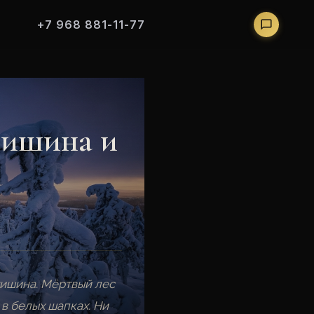
+7 968 881-11-77
тишина и
 тишина. Мёртвый лес
 в белых шапках. Ни