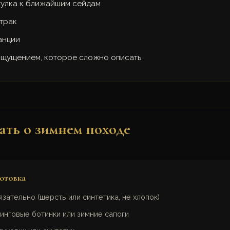
гулка к ближайшим сейдам
трак
анции
ощущением, которое сложно описать
ать о зимнем походе
отовка
зательно (шерсть или синтетика, не хлопок)
инговые ботинки или зимние сапоги