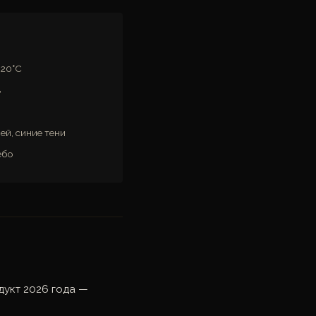
-20°C
в
й, синие тени
ебо
дукт 2026 года —