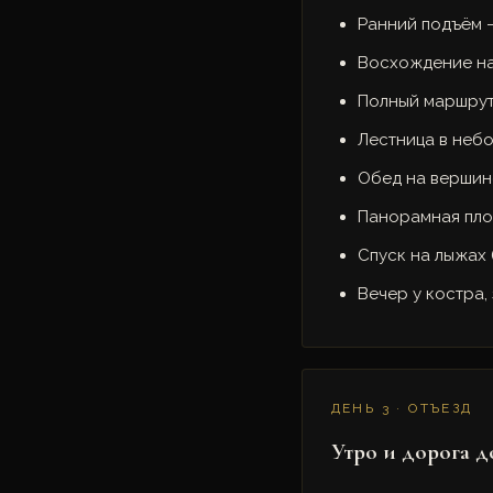
Ранний подъём —
Восхождение на
Полный маршрут 
Лестница в неб
Обед на вершине
Панорамная пло
Спуск на лыжах 
Вечер у костра,
ДЕНЬ 3 · ОТЪЕЗД
Утро и дорога 