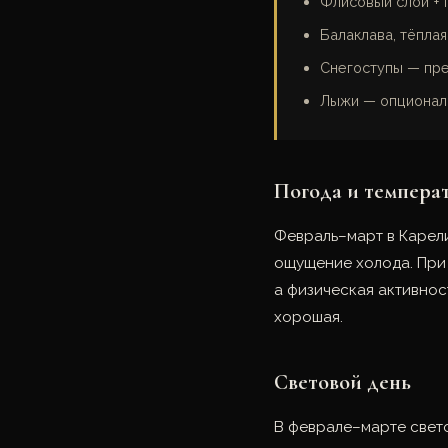
Флисовый слой + 
Балаклава, тёплая
Снегоступы — пре
Лыжи — опциональ
Погода и темпера
Февраль–март в Карелии
ощущение холода. При
а физическая активнос
хорошая.
Световой день
В феврале–марте свето