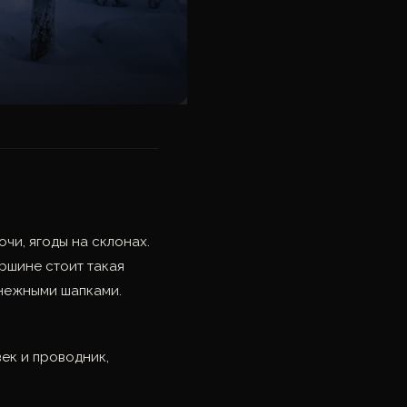
чи, ягоды на склонах.
ршине стоит такая
снежными шапками.
век и проводник,