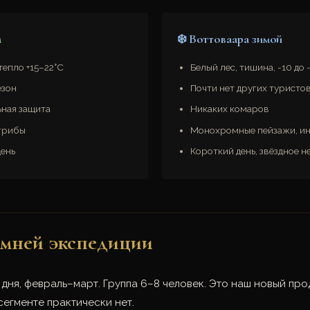
м
❄️ Воттоваара зимой
тепло +15–22°C
Белый лес, тишина, -10 до 
езон
Почти нет других туристо
ная защита
Никаких комаров
 грибы
Монохромные пейзажи, ине
ень
Короткий день, звёздное н
имней экспедиции
 дня, февраль–март. Группа 6–8 человек. Это наш новый про
сегменте практически нет.