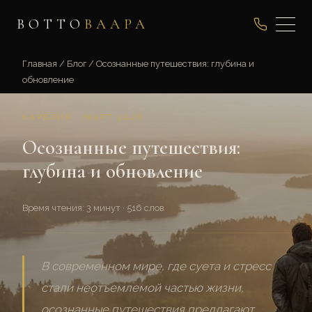
ВОТТО
ВААРА
Главная
/
Блог
/
Осознанные путешествия: глубина и
обновление
КАРЕЛИЯ · МАРТ 2026
Осознанные путешествия:
глубина и обновление
Время чтения: 3 минут · 516 слов
В современном мире, где суета и стресс
стали неотъемлемой частью жизни,
осознанные путешествия предлагают