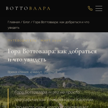
ВОТТО
ВААРА
Главная
/
Блог
/
Гора Воттоваара: как добраться и что
увидеть
ПУТЕВОДИТЕЛЬ · МАРТ 2026
Гора Воттоваара: как добраться
и что увидеть
Время чтения: 4 минут · 709 слов
Гора Воттоваара — это не просто
географическая точка на карте Карелии.
Это место силы, которое притягивает