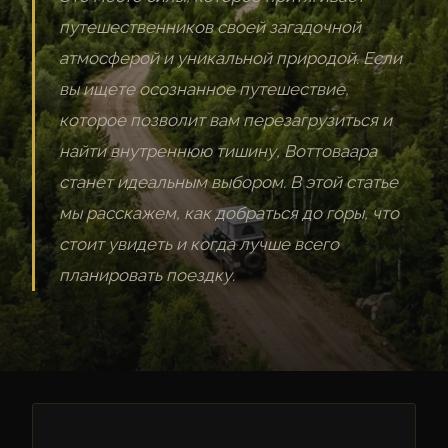
путешественников своей загадочной
атмосферой и уникальной природой. Если
вы ищете осознанное путешествие,
которое позволит вам перезагрузиться и
найти внутреннюю тишину, Воттоваара
станет идеальным выбором. В этой статье
мы расскажем, как добраться до горы, что
стоит увидеть и когда лучше всего
планировать поездку.