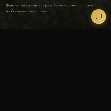
Финальный камень второго дня — маленький, тёплый и
необъяснимо счастливый
~9 000
День 2
Радость
Карелия
ЛЕТ · ВОЗРАСТ
ФИНАЛ
ЭНЕРГЕТИКА
РЕГИОН
МИФОЛОГИЯ · КАМЕНЬ БЛАГОДАРНОСТИ
Камень, дарящий улыбку
В саамской культуре завершение священного пути
всегда отмечалось радостным ритуалом —