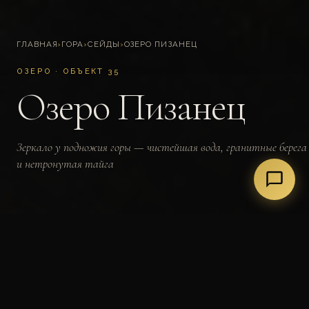
ГЛАВНАЯ
›
ГОРА
›
СЕЙДЫ
›
ОЗЕРО ПИЗАНЕЦ
ОЗЕРО · ОБЪЕКТ 35
Озеро Пизанец
Зеркало у подножия горы — чистейшая вода, гранитные берега
и нетронутая тайга
~1,2 км
до 12 м
+5...+18 °C
Карелия
ДЛИНА ОЗЕРА
ГЛУБИНА
ТЕМПЕРАТУРА ВОДЫ
РЕГИОН