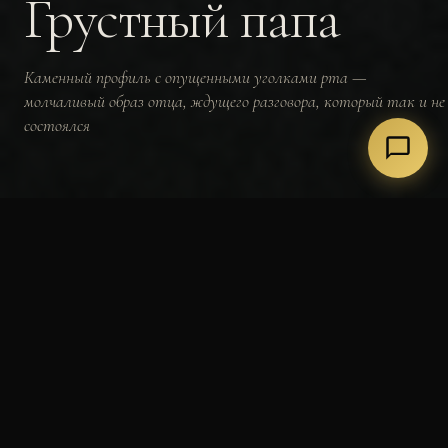
Грустный папа
Каменный профиль с опущенными уголками рта —
молчаливый образ отца, ждущего разговора, который так и не
состоялся
~15 тонн
~9 000 лет
2,6 м
4,2 км
МАССА
ВОЗРАСТ
ВЫСОТА
ОТ СТАРТА
МИФОЛОГИЯ · АРХЕТИП ОТЦА
Каменное лицо, которое
смотрит внутрь