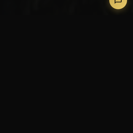
~9 000 лет
Объект 45
~3 м
Карели
ВОЗРАСТ
КАТАЛОГ
ДИАМЕТР
РЕГИОН
МИФОЛОГИЯ · СИМВОЛ ДОЛГОЛЕТИЯ
Камень, несущий время на
спине
Черепаха — один из древнейших символов в
мировой мифологии. Во многих культурах она несёт
на себе мир: в индийской традиции — землю, в