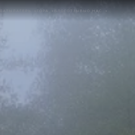
ДАТЫ
ЛАГЕРЬ
ГОРА
БЛОГ
ОТЗЫВЫ
О НАС
▾
▾
▾